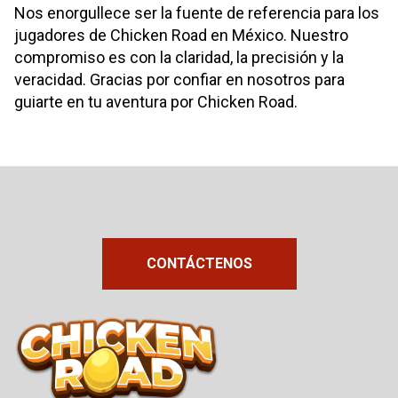
Nos enorgullece ser la fuente de referencia para los
jugadores de Chicken Road en México. Nuestro
compromiso es con la claridad, la precisión y la
veracidad. Gracias por confiar en nosotros para
guiarte en tu aventura por Chicken Road.
CONTÁCTENOS