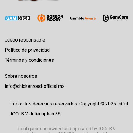
Juego responsable
Política de privacidad
Términos y condiciones
Sobre nosotros
info@chickenroad-official.mx
Todos los derechos reservados. Copyright © 2025 InOut
IOGr B.V. Julianaplein 36
inout.games is owned and operated by IOGr B.V.